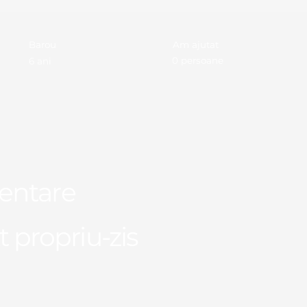
Am ajutat
Barou
0 persoane
6 ani
entare
t propriu-zis