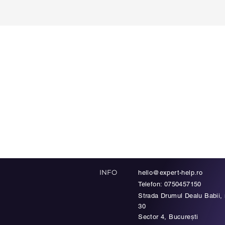
imoniale
INFO
hello@expert-help.ro
Telefon: 0750457150
Strada Drumul Dealu Babii, n
30
Sector 4, București