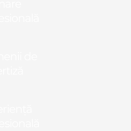
mare
esională
enii de
rtiză
riență
esională