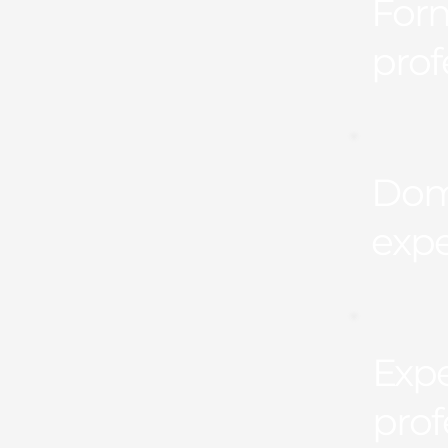
For
prof
Dom
expe
Expe
prof