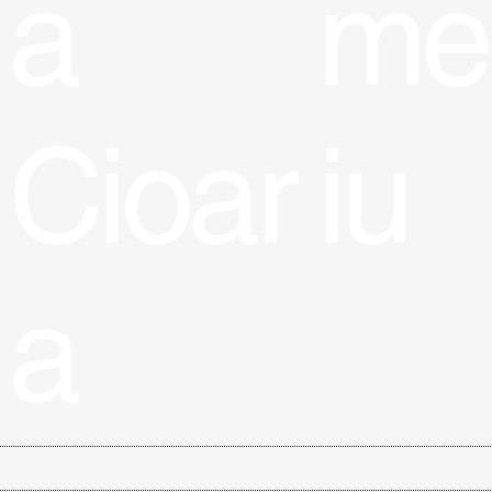
me
a
iu
Cioar
a