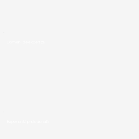
Domenii de expertiză
Experiență profesională