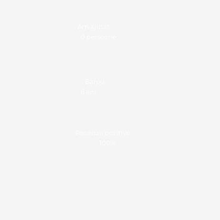
Am ajutat
0 persoane
Barou
6 ani
Recenzii pozitive
100%