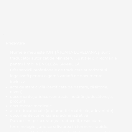
Prezentare
Numele meu este IONIȚĂ IOANA LOREDANA și sunt
traducător autorizat de Ministerul Justiției din România
pentru limbile ENGLEZA, SPANIOLĂ.
Ofer servicii profesionale de traducere autorizată și
legalizată pentru o gamă variată de documente,
inclusiv:
acte de stare civilă (certificate de naștere, căsătorie,
divorț)
documente juridice (contracte, hotărâri judecătorești,
procuri)
documente medicale
acte educaționale (diplome, foi matricole, adeverințe)
documente comerciale și administrative
Pun accent pe acuratețea traducerii, respectarea
terminologiei juridice și livrarea în termene rapide,