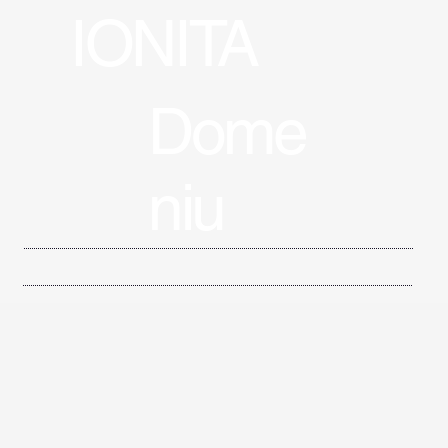
IONITA
Dome
niu