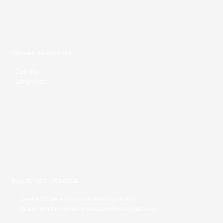
Domenii de expertiză
Juridic
Lingvistic
Experiență profesională
peste 20 de ani in domeniul juridic
12 ani in domeniul traduceri/interpretariat