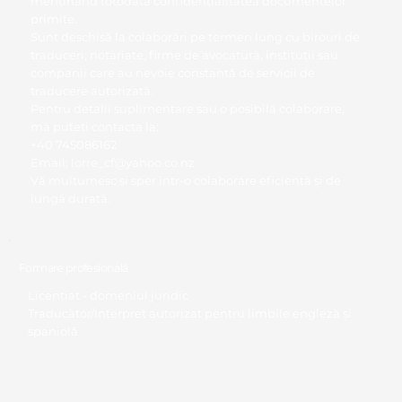
menținând totodată confidențialitatea documentelor
primite.
Sunt deschisă la colaborări pe termen lung cu birouri de
traduceri, notariate, firme de avocatură, instituții sau
companii care au nevoie constantă de servicii de
traducere autorizată.
Pentru detalii suplimentare sau o posibilă colaborare,
mă puteți contacta la:
+40 745086162
Email:
lorre_cf@yahoo.co.nz
Vă mulțumesc și sper într-o colaborare eficientă și de
lungă durată.
Formare profesională
Licențiat - domeniul juridic
Traducător/Interpret autorizat pentru limbile engleză și
spaniolă