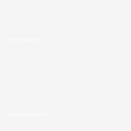
Domenii de expertiză
Experiență profesională