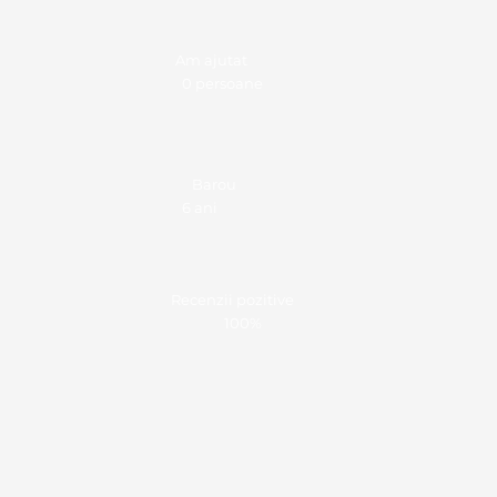
Am ajutat
0 persoane
Barou
6 ani
Recenzii pozitive
100%