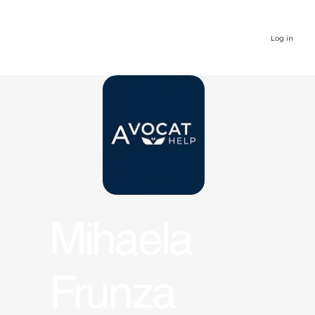
Log in
Mihaela
Frunza