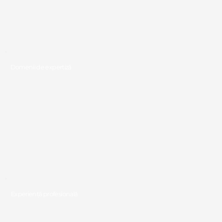
Domenii de expertiză
Experiență profesională