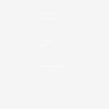
Am ajutat
0 persoane
Barou
6 ani
Recenzii pozitive
100%