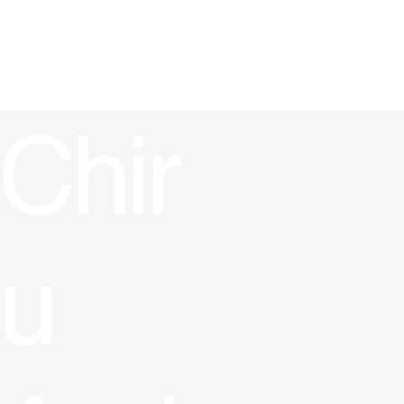
Acasă
Contact
Articole
Chir
u