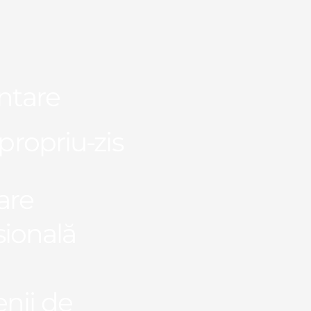
ntare
propriu-zis
are
sională
nii de