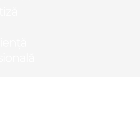
tiză
iență
sională