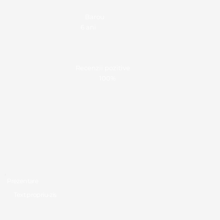
Barou
6 ani
Recenzii pozitive
100%
Prezentare
Text propriu-zis