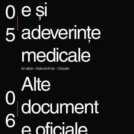
e și
0
adeverințe
5
medicale
Analize • Adeverințe • Dosare
Alte
0
document
6
e oficiale