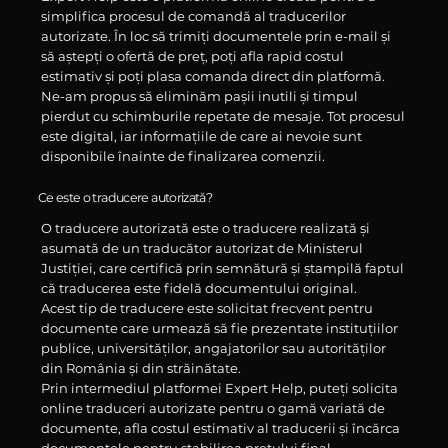
simplifica procesul de comandă al traducerilor
autorizate. În loc să trimiți documentele prin e-mail și
să aștepți o ofertă de preț, poți afla rapid costul
estimativ și poți plasa comanda direct din platformă.
Ne-am propus să eliminăm pașii inutili și timpul
pierdut cu schimburile repetate de mesaje. Tot procesul
este digital, iar informațiile de care ai nevoie sunt
disponibile înainte de finalizarea comenzii.
Ce este o traducere autorizată?
O traducere autorizată este o traducere realizată și
asumată de un traducător autorizat de Ministerul
Justiției, care certifică prin semnătură și ștampilă faptul
că traducerea este fidelă documentului original.
Acest tip de traducere este solicitat frecvent pentru
documente care urmează să fie prezentate instituțiilor
publice, universităților, angajatorilor sau autorităților
din România și din străinătate.
Prin intermediul platformei Expert Help, puteți solicita
online traduceri autorizate pentru o gamă variată de
documente, afla costul estimativ al traducerii și încărca