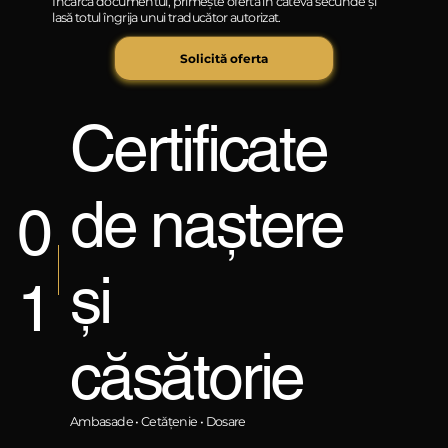
Încarcă documentul, primește oferta în câteva secunde și
lasă totul îngrija unui traducător autorizat.
Solicită oferta
Certificate
de naștere
0
și
1
căsătorie
Ambasade • Cetățenie • Dosare