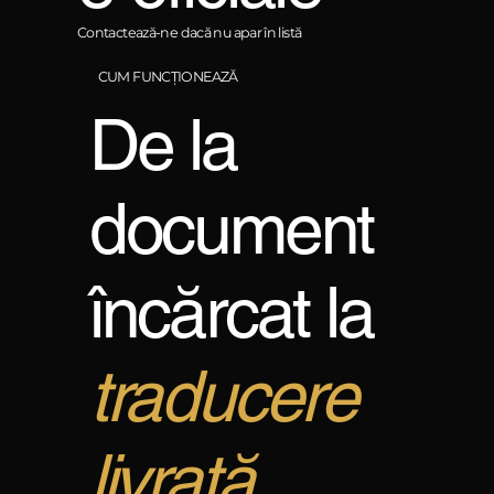
Contactează-ne dacă nu apar în listă
CUM FUNCȚIONEAZĂ
De la
document
încărcat la
traducere
livrată