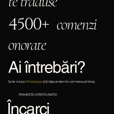
te traduse
4500+
comenzi
onorate
Ai întrebări?
Scrie-ne pe
WhatsApp
și îți răspundem în cel mai scurt timp.
PRIMEȘTE OFERTA RAPID
Încarci