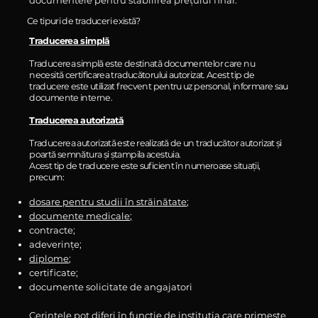
documentele pentru stabilirea prețului final.
Ce tipuri de traduceri există?
Traducerea simplă
Traducerea simplă este destinată documentelor care nu
necesită certificarea traducătorului autorizat. Acest tip de
traducere este utilizat frecvent pentru uz personal, informare sau
documente interne.
Traducerea autorizată
Traducerea autorizată este realizată de un traducător autorizat și
poartă semnătura și ștampila acestuia.
Acest tip de traducere este suficient în numeroase situații,
precum:
dosare pentru studii în străinătate
;
documente medicale;
contracte;
adeverințe;
diplome
;
certificate;
documente solicitate de angajatori
Cerințele pot diferi în funcție de instituția care primește