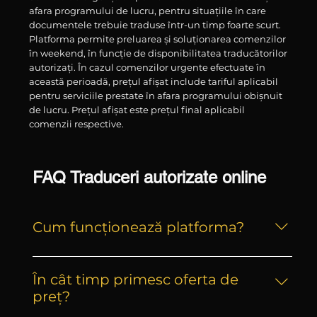
afara programului de lucru, pentru situațiile în care
documentele trebuie traduse într-un timp foarte scurt.
Platforma permite preluarea și soluționarea comenzilor
în weekend, în funcție de disponibilitatea traducătorilor
autorizați. În cazul comenzilor urgente efectuate în
această perioadă, prețul afișat include tariful aplicabil
pentru serviciile prestate în afara programului obișnuit
de lucru. Prețul afișat este prețul final aplicabil
comenzii respective.
FAQ Traduceri autorizate online
Cum funcționează platforma?
Totul se desfășoară 100% online. Încarci
documentul, iar sistemul îl detectează
În cât timp primesc oferta de
automat, identifică tipul actului și îți oferă o
preț?
estimare de preț aproape instant. După