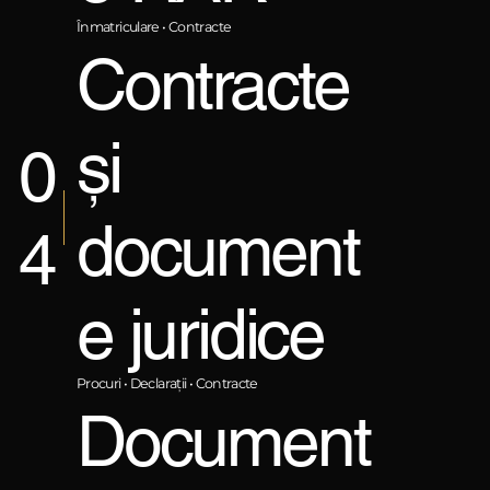
Înmatriculare • Contracte
Contracte
și
0
document
4
e juridice
Procuri • Declarații • Contracte
Document