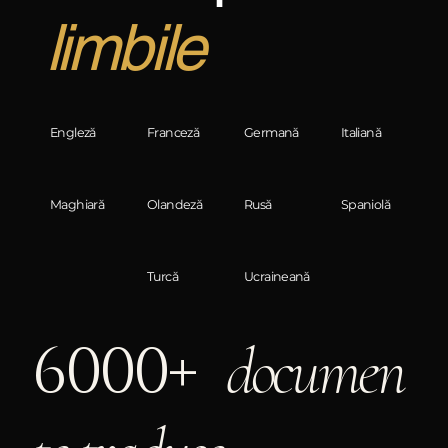
limbile
Engleză
Franceză
Germană
Italiană
Maghiară
Olandeză
Rusă
Spaniolă
Turcă
Ucraineană
6000+
documen