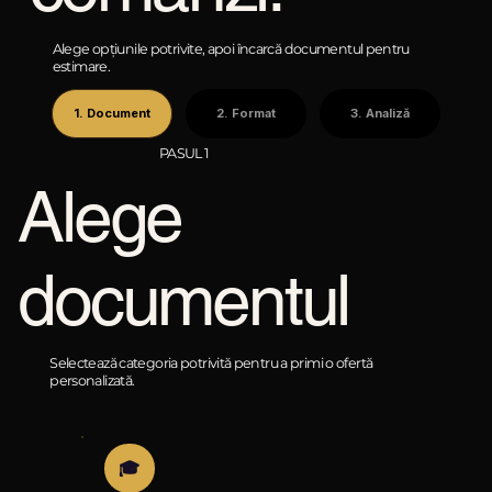
Alege opțiunile potrivite, apoi încarcă documentul pentru
estimare.
1. Document
2. Format
3. Analiză
PASUL 1
Alege
documentul
Selectează categoria potrivită pentru a primi o ofertă
personalizată.
🎓