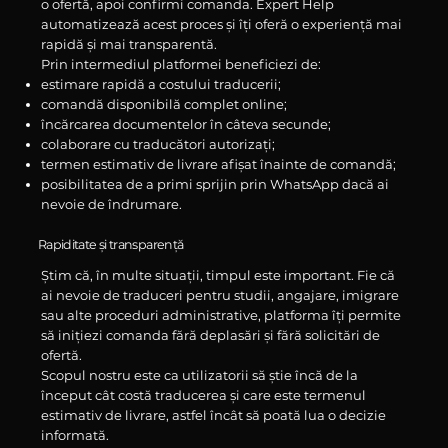
o ofertă, apoi confirmi comanda. Expert Help
automatizează acest proces și îți oferă o experiență mai
rapidă și mai transparentă.
Prin intermediul platformei beneficiezi de:
estimare rapidă a costului traducerii;
comandă disponibilă complet online;
încărcarea documentelor în câteva secunde;
colaborare cu traducători autorizați;
termen estimativ de livrare afișat înainte de comandă;
posibilitatea de a primi sprijin prin WhatsApp dacă ai
nevoie de îndrumare.
Rapiditate și transparență
Știm că, în multe situații, timpul este important. Fie că
ai nevoie de traduceri pentru studii, angajare, imigrare
sau alte proceduri administrative, platforma îți permite
să inițiezi comanda fără deplasări și fără solicitări de
ofertă.
Scopul nostru este ca utilizatorii să știe încă de la
început cât costă traducerea și care este termenul
estimativ de livrare, astfel încât să poată lua o decizie
informată.