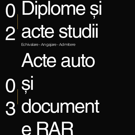
Diplome și
0
acte studii
2
Echivalare • Angajare • Admitere
Acte auto
și
0
document
3
e RAR